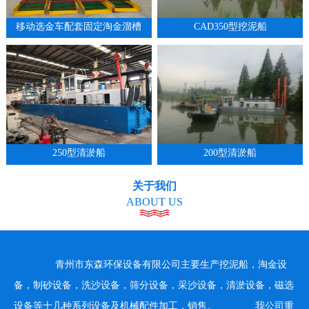
移动选金车配套固定淘金溜槽
CAD350型挖泥船
1
2
3
4
250型清淤船
200型清淤船
关于我们
ABOUT US
青州市东森环保设备有限公司主要生产挖泥船，淘金设
备，制砂设备，洗沙设备，筛分设备，采沙设备，清淤设备，磁选
设备等十几种系列设备及机械配件加工，销售。 我公司重