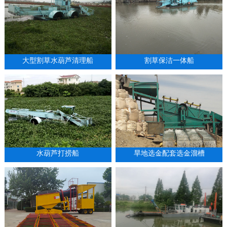
大型割草水葫芦清理船
割草保洁一体船
水葫芦打捞船
旱地选金配套选金溜槽