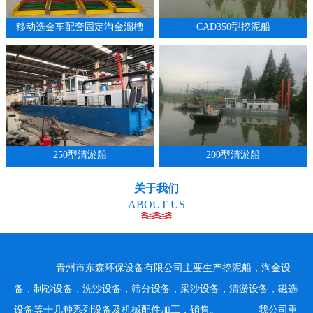
移动选金车配套固定淘金溜槽
CAD350型挖泥船
1
2
3
4
250型清淤船
200型清淤船
关于我们
ABOUT US
青州市东森环保设备有限公司主要生产挖泥船，淘金设
备，制砂设备，洗沙设备，筛分设备，采沙设备，清淤设备，磁选
设备等十几种系列设备及机械配件加工，销售。 我公司重