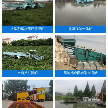
大型割草水葫芦清理船
割草保洁一体船
水葫芦打捞船
旱地选金配套选金溜槽