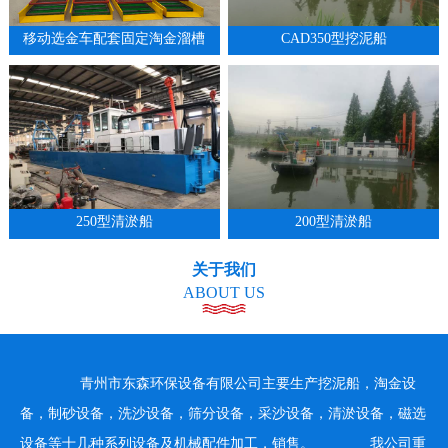
移动选金车配套固定淘金溜槽
CAD350型挖泥船
1
2
3
4
250型清淤船
200型清淤船
关于我们
ABOUT US
青州市东森环保设备有限公司主要生产挖泥船，淘金设
备，制砂设备，洗沙设备，筛分设备，采沙设备，清淤设备，磁选
设备等十几种系列设备及机械配件加工，销售。 我公司重