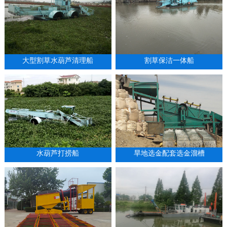
大型割草水葫芦清理船
割草保洁一体船
水葫芦打捞船
旱地选金配套选金溜槽